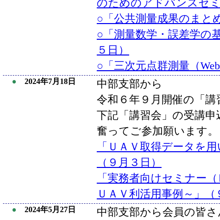
のためのアドバンスセミ
○「公共測量成果のまと
○「測量数学・誤差学の基
５日）
○「三次元点群測量（We
●
2024年7月18日
中部支部から
令和６年９月開催の「講
下記「講習会」の受講申
奮ってご参加願います。
「ＵＡＶ取得データを用
（９月３日）
「実務者向けセミナー（
ＵＡＶ利活用事例～」（
●
2024年5月27日
中部支部から会員の皆さ