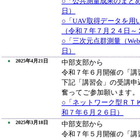
○「公共測量成果のまと
日）
○「UAV取得データを
（令和７年７月２４日～
○「三次元点群測量（We
日）
●
2025年4月21日
中部支部から
令和７年６月開催の「講
下記「講習会」の受講申
奮ってご参加願います。
○「ネットワーク型ＲＴ
和７年６月２６日）
●
2025年3月18日
中部支部から
令和７年５月開催の「講