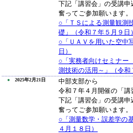
下記「講習会」の受講申
奮ってご参加願います。
○「ＴＳによる測量観測
礎」（令和７年５月９日
○「ＵＡＶを用いた空中
日）
○「実務者向けセミナー
測技術の活用～」（令和
●
2025年2月21日
中部支部から
令和７年４月開催の「講
下記「講習会」の受講申
奮ってご参加願います。
○「測量数学・誤差学の基
４月１８日）