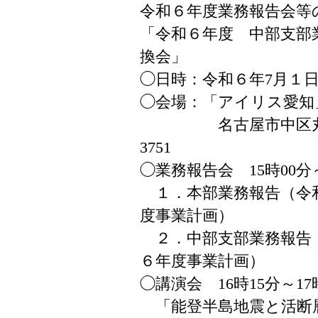
令和６年度業務報告会等
「令和６年度 中部支部
換会」
◯日時：令和６年7月１日
◯会場：「アイリス愛知
名古屋市中区丸の内2-5
3751
◯業務報告会 15時00分～
１．本部業務報告（令
度事業計画）
２．中部支部業務報告
６年度事業計画）
◯講演会 16時15分～17
「能登半島地震と活断