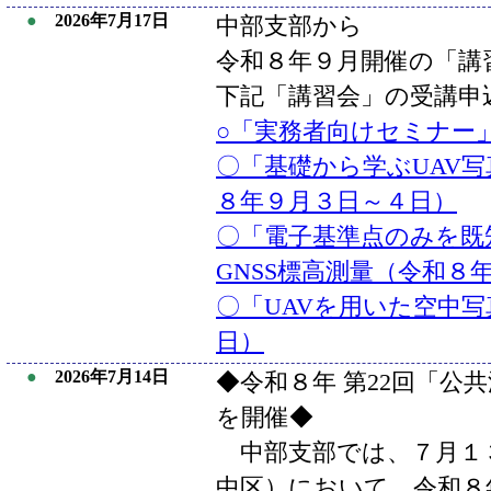
●
2026年7月17日
中部支部から
令和８年９月開催の「講
下記「講習会」の受講申
○「実務者向けセミナー
〇「基礎から学ぶUAV
８年９月３日～４日）
〇「電子基準点のみを既
GNSS標高測量（令和８
〇「UAVを用いた空中
日）
●
2026年7月14日
◆令和８年 第22回「公
を開催◆
中部支部では、７月１
中区）において、令和８