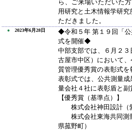
ら、ご来場いただいた方
用研究と土木情報学研究
ただきました。
●
2023年6月28日
◆令和５年 第１９回「
式を開催◆
中部支部では、６月２３
古屋市中区）において、
質管理優秀賞の表彰式を
表彰式では、公共測量成
量会社４社に表彰盾と副
【優秀賞（基準点）】
株式会社神田設計（愛
株式会社東海共同測量
県菰野町）