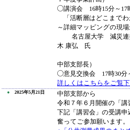
◯講演会 16時15分～17
「活断層はどこまでわ
～詳細マッピングの現場
名古屋大学 減災連
木 康弘 氏
（現（公社
中部支部長）
◯意見交換会 17時30分
詳しくはこちらをご覧下
●
2025年5月21日
中部支部から
令和７年６月開催の「講
下記「講習会」の受講申
奮ってご参加願います。