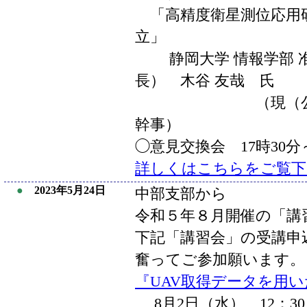
「高精度衛星測位応用
立」
静岡大学 情報学部 准
長） 木谷 友哉 氏
（現（公社）日
幹事）
◯意見交換会 17時30分
詳しくはこちらをご覧下
●
2023年5月24日
中部支部から
令和５年８月開催の「講
下記「講習会」の受講申
奮ってご参加願います。
『UAV取得データを用
8月2日（水） 12：30