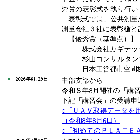
秀賞の表彰式を執り行い
表彰式では、公共測量
測量会社３社に表彰楯と
【優秀賞（基準点）】
株式会社カギテック
杉山コンサルタンツ
日本工営都市空間株
●
2026年6月29日
中部支部から
令和８年8月開催の「講
下記「講習会」の受講申
○「ＵＡＶ取得データを
（令和8年8月6日）
○「初めてのＰＬＡＴＥＡ