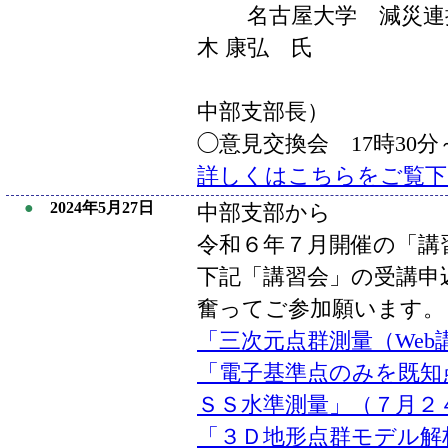
名古屋大学 減災連
木 康弘 氏
（現（公社
中部支部長）
◯意見交換会 17時30分
詳しくはこちらをご覧下
●
2024年5月27日
中部支部から
令和６年７月開催の「講
下記「講習会」の受講申
奮ってご参加願います。
「三次元点群測量（Web
「電子基準点のみを既知
ＳＳ水準測量」（７月２
「３Ｄ地形点群モデル解