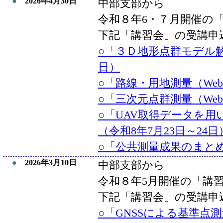
●
2026年4月30日
中部支部から
令和８年6・７月開催の
下記「講習会」の受講申
○「３Ｄ地形点群モデル解
日）
○「路線・用地測量（Web
○「三次元点群測量（Web
○「UAV取得データを
（令和8年7月23日～24日
○「公共測量成果のまとめ
●
2026年3月10日
中部支部から
令和８年5月開催の「講
下記「講習会」の受講申
○「GNSSによる基準点