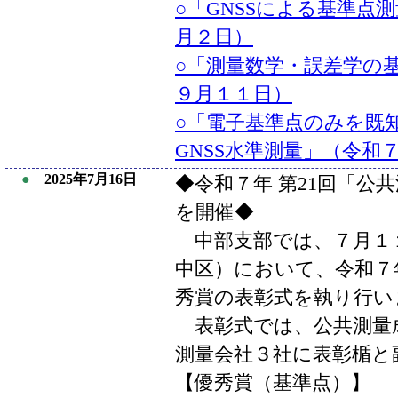
○「GNSSによる基準点
月２日）
○「測量数学・誤差学の基
９月１１日）
○「電子基準点のみを既
GNSS水準測量」（令和
●
2025年7月16日
◆令和７年 第21回「公
を開催◆
中部支部では、７月１
中区）において、令和７
秀賞の表彰式を執り行い
表彰式では、公共測量
測量会社３社に表彰楯と
【優秀賞（基準点）】