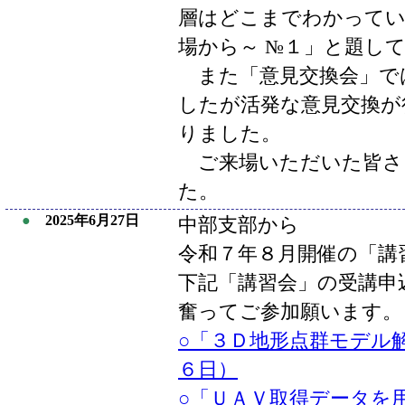
層はどこまでわかってい
場から～ №１」と題し
また「意見交換会」で
したが活発な意見交換が
りました。
ご来場いただいた皆さ
た。
●
2025年6月27日
中部支部から
令和７年８月開催の「講
下記「講習会」の受講申
奮ってご参加願います。
○「３Ｄ地形点群モデル
６日）
○「ＵＡＶ取得データを