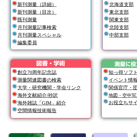
新刊測量（詳細）
北海道支部
新刊測量（目次）
東北支部
既刊測量
関東支部
月刊測量記事検索
北陸支部
月刊測量スペシャル
中部支部
編集委員
創立70周年記念誌
知っ得ソフ
測量関連図書の検索
イベント情
大学・研究機関・学会リンク
関係官庁・
海外文献紹介/抄訳
地図・空中写
お役立ちサ
海外雑誌「GIM」紹介
空間情報技術報告