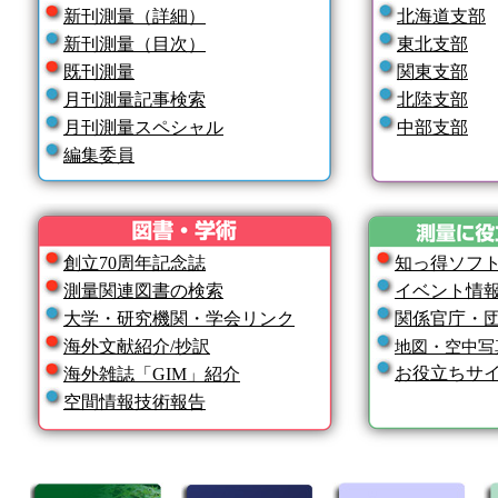
新刊測量（詳細）
北海道支部
新刊測量（目次）
東北支部
既刊測量
関東支部
月刊測量記事検索
北陸支部
月刊測量スペシャル
中部支部
編集委員
創立70周年記念誌
知っ得ソフ
測量関連図書の検索
イベント情
大学・研究機関・学会リンク
関係官庁・
海外文献紹介/抄訳
地図・空中写
お役立ちサ
海外雑誌「GIM」紹介
空間情報技術報告