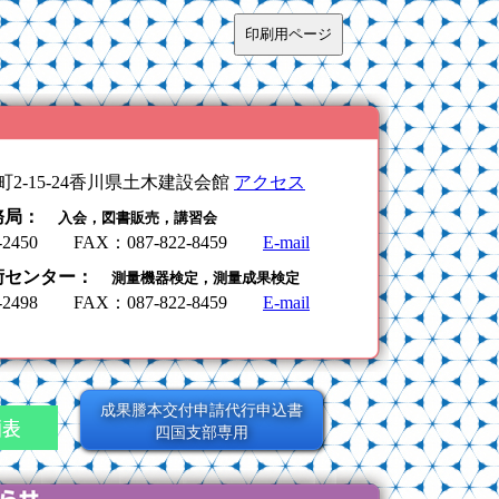
2-15-24香川県土木建設会館
アクセス
事務局：
入会，図書販売，講習会
21-2450 FAX：087-822-8459
E-mail
術センター：
測量機器検定，測量成果検定
21-2498 FAX：087-822-8459
E-mail
成果謄本交付申請代行申込書
四国支部専用