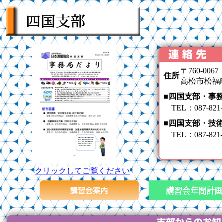
〒760-0067
住所
高松市松福町
■四国支部・
TEL：087-8
■四国支部・技
TEL：087-8
クリックしてご覧ください